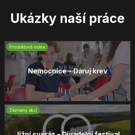
Ukázky naší práce
Produktová videa
Nemocnice - Daruj krev
Záznamy akcí
Jižní svéráz – Divadelní festival