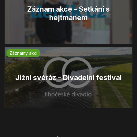
Záznam akce - Setkání s
hejtmanem
Záznamy akcí
Jižní svéráz – Divadelní festival